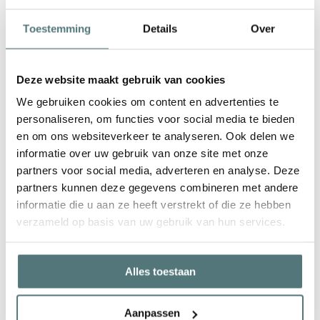
Toestemming
Details
Over
Waarom kiezen voor een
Deze website maakt gebruik van cookies
samenwerking om jouw zaak
te laten stralen?
We gebruiken cookies om content en advertenties te
personaliseren, om functies voor social media te bieden
Bijna 40 jaar ervaring in
en om ons websiteverkeer te analyseren. Ook delen we
slaapcomfort
informatie over uw gebruik van onze site met onze
Geltex® matrassen
partners voor social media, adverteren en analyse. Deze
Jarenlange expertise van Beka®
partners kunnen deze gegevens combineren met andere
Brandvertragende stoffen
informatie die u aan ze heeft verstrekt of die ze hebben
Persoonlijke aanpak
verzameld op basis van uw gebruik van hun services.
Eigen plaatsingsdienst
Uitgebreide collectie
Alles toestaan
Service na verkoop
Aanpassen