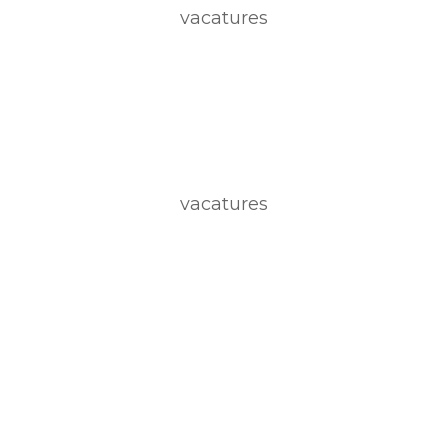
vacatures
vacatures
Contact
Gentseweg 224
Waregem (Desselgem)