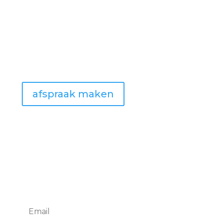
Afspraak
Wil je graag je bezoek inplannen?
Maak een afspraak! Wens je liever na
de kantooruren langs te komen? Aarzel
niet om ons te contacteren hiervoor.
afspraak maken
Nieuwsbrief
Mis geen enkele actie of opendeurdag,
blijf op de hoogte van onze laatste
nieuwtjes en schrijf je in op onze
nieuwsbrief.