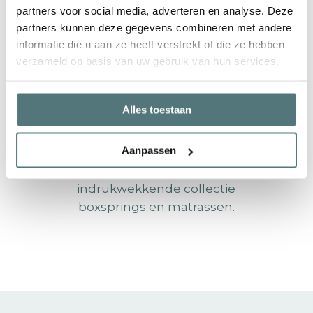
kwaliteit.
partners voor social media, adverteren en analyse. Deze
partners kunnen deze gegevens combineren met andere
Er is een uitgebreide keuze aan
informatie die u aan ze heeft verstrekt of die ze hebben
kwaliteitsstoffen en -leder.
verzameld op basis van uw gebruik van hun services.
Aanpassingen op maat zijn voor
Nillspring geen enkel probleem.
Alles toestaan
De uitmuntende afwerking, de
superieure kwaliteit van hun
Aanpassen
producten en unieke creaties
resulteren in een
indrukwekkende collectie
boxsprings en matrassen.
BEDDEN
BOXSPRINGS
MATRASSEN