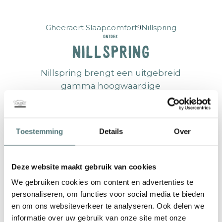
Gheeraert Slaapcomfort
Nillspring
Ontdek
Nillspring
Nillspring
brengt een uitgebreid
gamma hoogwaardige
boxsprings en matrassen.
Al vier generaties heeft
Toestemming
Details
Over
Nillspring een diepgaande
passie voor esthetisch en
ergonomisch slaapcomfort. Het
Deze website maakt gebruik van cookies
bedrijf vervaardigt duurzaam en
We gebruiken cookies om content en advertenties te
tijdloos design (op Belgische
personaliseren, om functies voor social media te bieden
bodem), uitsluitend met
en om ons websiteverkeer te analyseren. Ook delen we
materialen van de hoogste
informatie over uw gebruik van onze site met onze