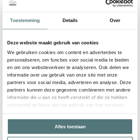
ertussen?
Kom eens bij ons langs
Toestemming
Details
Over
Deze website maakt gebruik van cookies
We gebruiken cookies om content en advertenties te
Matras Treca Symbiose
personaliseren, om functies voor social media te bieden
Air Spring pocketveer matras 90/200
en om ons websiteverkeer te analyseren. Ook delen we
informatie over uw gebruik van onze site met onze
partners voor social media, adverteren en analyse. Deze
Boxspring Treca Paris
partners kunnen deze gegevens combineren met andere
informatie die u aan ze heeft verstrekt of die ze hebben
Vlakke boxspring zonder matrassen
verzameld op basis van uw gebruik van hun services.
Kreamat Thirty5
boxspring
Alles toestaan
Vlak zonder matrassen