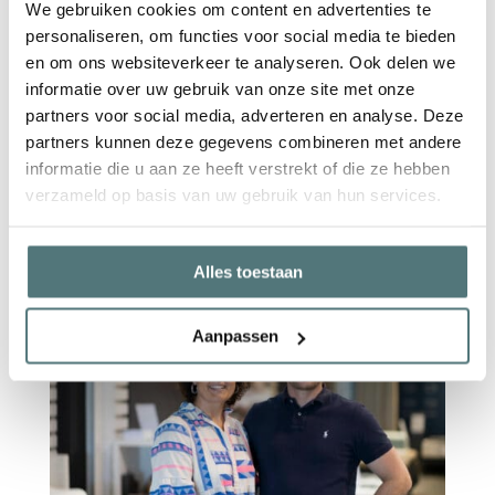
behoeften. Onze winkel in
We gebruiken cookies om content en advertenties te
Waregem ligt op slechts een
personaliseren, om functies voor social media te bieden
kleine 30 minuten rijden van
en om ons websiteverkeer te analyseren. Ook delen we
informatie over uw gebruik van onze site met onze
Avelgem, hierdoor kan iedereen
partners voor social media, adverteren en analyse. Deze
gemakkelijk langskomen om
partners kunnen deze gegevens combineren met andere
onze producten vrijblijvend uit
informatie die u aan ze heeft verstrekt of die ze hebben
te proberen.
verzameld op basis van uw gebruik van hun services.
Alles toestaan
Aanpassen