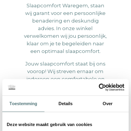
Slaapcomfort Waregem, staan
wij garant voor een persoonlijke
benadering en deskundig
advies. In onze winkel
verwelkomen wij jou persoonlijk,
klaar om je te begeleiden naar
een optimaal slaapcomfort.
Jouw slaapcomfort staat bij ons
voorop! Wij streven ernaar om
iedereen een comfortabele en
gezonde nachtrust te bieden.
Daarom presenteren wij een
uitgebreid assortiment bedden,
Toestemming
Details
Over
boxsprings, lattenbodems,
matrassen en meer, allemaal
afgestemd op jouw individuele
Deze website maakt gebruik van cookies