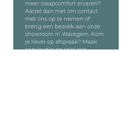
meer slaapcomfort ervaren?
Aarzel dan niet om contact
met ons op te nemen of
breng een bezoek aan onze
showroom in Waregem. K
om
je liever op afspraak?
Maak
eenvoudig en snel een
afspraak met onze alerte
slaapexperts. Wij
ondersteunen je graag bij het
vinden van jouw ultieme
slaapervaring!
Maak je afspraak