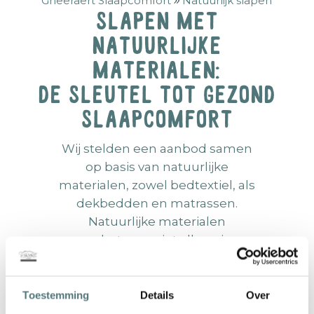
Gheeraert Slaapcomfort
Natuurlijk slapen
Slapen met
natuurlijke
materialen:
de sleutel tot gezond
slaapcomfort
Wij stelden een aanbod samen
op basis van natuurlijke
materialen, zowel bedtextiel, als
dekbedden en matrassen.
Natuurlijke materialen
verbeteren niet alleen je
slaapcomfort, maar dragen ook
bij tot een gezondere en
duurzamere levensstijl.
Toestemming
Details
Over